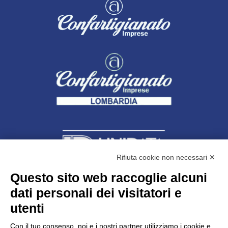
Rifiuta cookie non necessari ✕
Questo sito web raccoglie alcuni
dati personali dei visitatori e
Unidata s.r.l
con unico socio
Largo dell’Artigianato, 1 - 23100 Sondrio
utenti
Telefono
0342.514315
Fax 0342.514316
Con il tuo consenso, noi e i nostri partner utilizziamo i cookie e