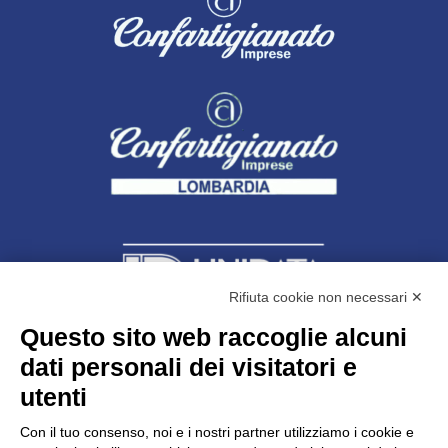
Rifiuta cookie non necessari ✕
Questo sito web raccoglie alcuni
dati personali dei visitatori e
Unidata s.r.l
con unico socio
Largo dell’Artigianato, 1 - 23100 Sondrio
utenti
Telefono
0342.514315
Fax 0342.514316
Con il tuo consenso, noi e i nostri partner utilizziamo i cookie e
C.F. 00481790145 - N.REA SO-36426