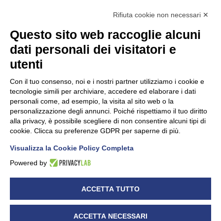
Rifiuta cookie non necessari ✕
Questo sito web raccoglie alcuni
dati personali dei visitatori e
Unidata s.r.l
con unico socio
Largo dell’Artigianato, 1 - 23100 Sondrio
utenti
Telefono
0342.514315
Fax 0342.514316
Con il tuo consenso, noi e i nostri partner utilizziamo i cookie e
C.F. 00481790145 - N.REA SO-36426
tecnologie simili per archiviare, accedere ed elaborare i dati
PEC:
unidata.sondrio@legalmail.it
personali come, ad esempio, la visita al sito web o la
Cap. soc. euro 100.000,00 i.v.
personalizzazione degli annunci. Poiché rispettiamo il tuo diritto
alla privacy, è possibile scegliere di non consentire alcuni tipi di
cookie. Clicca su preferenze GDPR per saperne di più.
Visualizza la Cookie Policy Completa
CONFARTIGIANATO - Informative privacy
Cookie Policy
Powered by
Dichiarazione di accessibilità
UNIDATA - Informativa privacy (per i clienti)
ACCETTA TUTTO
UNIDATA - Whistleblowing
ACCETTA NECESSARI