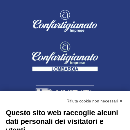
Rifiuta cookie non necessari ✕
Questo sito web raccoglie alcuni
dati personali dei visitatori e
Unidata s.r.l
con unico socio
Largo dell’Artigianato, 1 - 23100 Sondrio