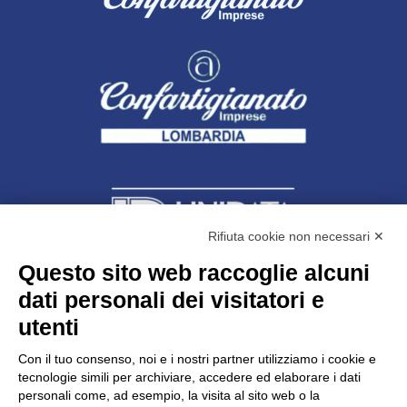
Rifiuta cookie non necessari ✕
Questo sito web raccoglie alcuni
Unidata s.r.l
con unico socio
dati personali dei visitatori e
Largo dell’Artigianato, 1 - 23100 Sondrio
utenti
Telefono
0342.514315
Fax 0342.514316
Con il tuo consenso, noi e i nostri partner utilizziamo i cookie e
C.F. 00481790145 - N.REA SO-36426
tecnologie simili per archiviare, accedere ed elaborare i dati
PEC:
unidata.sondrio@legalmail.it
personali come, ad esempio, la visita al sito web o la