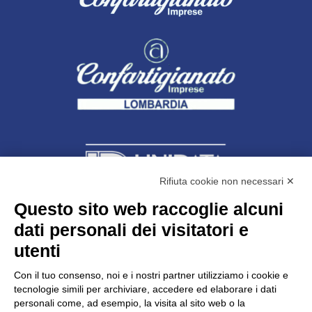
Rifiuta cookie non necessari ✕
Questo sito web raccoglie alcuni
Unidata s.r.l
con unico socio
dati personali dei visitatori e
Largo dell’Artigianato, 1 - 23100 Sondrio
utenti
Telefono
0342.514315
Fax 0342.514316
Con il tuo consenso, noi e i nostri partner utilizziamo i cookie e
C.F. 00481790145 - N.REA SO-36426
tecnologie simili per archiviare, accedere ed elaborare i dati
PEC:
unidata.sondrio@legalmail.it
personali come, ad esempio, la visita al sito web o la