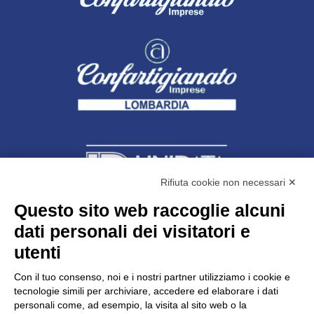
Rifiuta cookie non necessari ✕
Questo sito web raccoglie alcuni
Unidata s.r.l
con unico socio
dati personali dei visitatori e
Largo dell’Artigianato, 1 - 23100 Sondrio
utenti
Telefono
0342.514315
Fax 0342.514316
Con il tuo consenso, noi e i nostri partner utilizziamo i cookie e
C.F. 00481790145 - N.REA SO-36426
tecnologie simili per archiviare, accedere ed elaborare i dati
PEC:
unidata.sondrio@legalmail.it
personali come, ad esempio, la visita al sito web o la