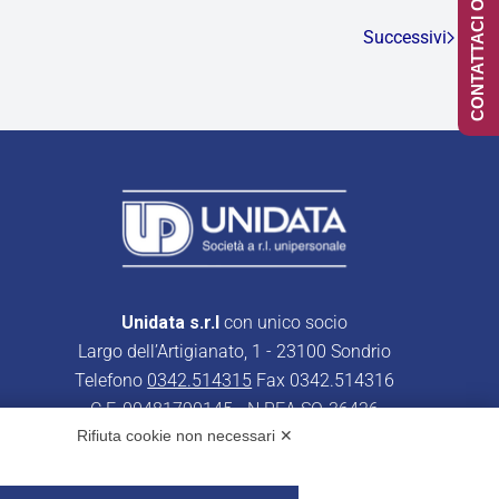
CONTATTACI ONLINE
Successivi
Unidata s.r.l
con unico socio
Largo dell’Artigianato, 1 - 23100 Sondrio
Telefono
0342.514315
Fax 0342.514316
C.F. 00481790145 - N.REA SO-36426
Rifiuta cookie non necessari ✕
PEC:
unidata.sondrio@legalmail.it
Cap. soc. euro 100.000,00 i.v.