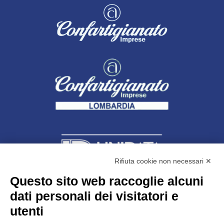
Rifiuta cookie non necessari ✕
Questo sito web raccoglie alcuni
dati personali dei visitatori e
Unidata s.r.l
con unico socio
Largo dell’Artigianato, 1 - 23100 Sondrio
utenti
Telefono
0342.514315
Fax 0342.514316