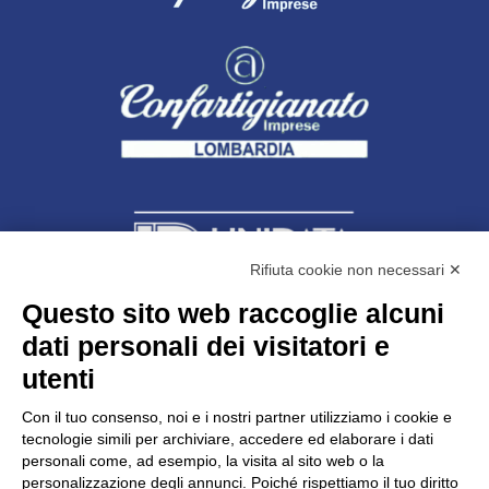
Rifiuta cookie non necessari ✕
Questo sito web raccoglie alcuni
dati personali dei visitatori e
Unidata s.r.l
con unico socio
Largo dell’Artigianato, 1 - 23100 Sondrio
utenti
Telefono
0342.514315
Fax 0342.514316
Con il tuo consenso, noi e i nostri partner utilizziamo i cookie e
C.F. 00481790145 - N.REA SO-36426
tecnologie simili per archiviare, accedere ed elaborare i dati
PEC:
unidata.sondrio@legalmail.it
personali come, ad esempio, la visita al sito web o la
Cap. soc. euro 100.000,00 i.v.
personalizzazione degli annunci. Poiché rispettiamo il tuo diritto