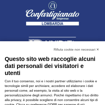
Rifiuta cookie non necessari ✕
Questo sito web raccoglie alcuni
dati personali dei visitatori e
Unidata s.r.l
con unico socio
Largo dell’Artigianato, 1 - 23100 Sondrio
utenti
Telefono
0342.514315
Fax 0342.514316
Con il tuo consenso, noi e i nostri partner utilizziamo i cookie e
C.F. 00481790145 - N.REA SO-36426
tecnologie simili per archiviare, accedere ed elaborare i dati
PEC:
unidata.sondrio@legalmail.it
personali come, ad esempio, la visita al sito web o la
Cap. soc. euro 100.000,00 i.v.
personalizzazione degli annunci. Poiché rispettiamo il tuo diritto
alla privacy, è possibile scegliere di non consentire alcuni tipi di
cookie. Clicca su preferenze GDPR per saperne di più.