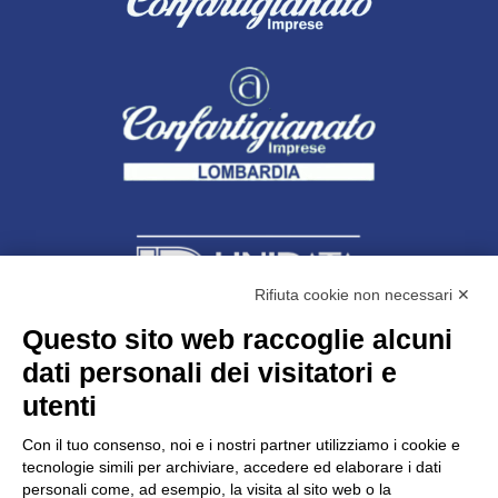
Rifiuta cookie non necessari ✕
Questo sito web raccoglie alcuni
dati personali dei visitatori e
Unidata s.r.l
con unico socio
Largo dell’Artigianato, 1 - 23100 Sondrio
utenti
Telefono
0342.514315
Fax 0342.514316
Con il tuo consenso, noi e i nostri partner utilizziamo i cookie e
C.F. 00481790145 - N.REA SO-36426
tecnologie simili per archiviare, accedere ed elaborare i dati
PEC:
unidata.sondrio@legalmail.it
personali come, ad esempio, la visita al sito web o la