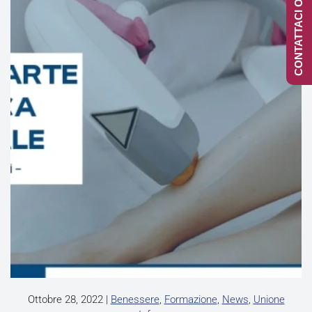
CONTATTACI ONLINE
Ottobre 28, 2022
|
Benessere
,
Formazione
,
News
,
Unione