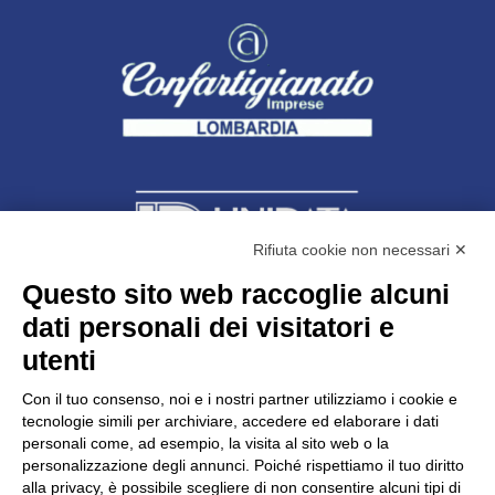
Rifiuta cookie non necessari ✕
Questo sito web raccoglie alcuni
dati personali dei visitatori e
Unidata s.r.l
con unico socio
Largo dell’Artigianato, 1 - 23100 Sondrio
utenti
Telefono
0342.514315
Fax 0342.514316
Con il tuo consenso, noi e i nostri partner utilizziamo i cookie e
C.F. 00481790145 - N.REA SO-36426
tecnologie simili per archiviare, accedere ed elaborare i dati
PEC:
unidata.sondrio@legalmail.it
personali come, ad esempio, la visita al sito web o la
Cap. soc. euro 100.000,00 i.v.
personalizzazione degli annunci. Poiché rispettiamo il tuo diritto
alla privacy, è possibile scegliere di non consentire alcuni tipi di