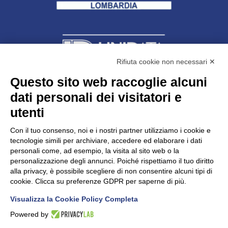
Rifiuta cookie non necessari ✕
Questo sito web raccoglie alcuni
dati personali dei visitatori e
Unidata s.r.l
con unico socio
Largo dell’Artigianato, 1 - 23100 Sondrio
utenti
Telefono
0342.514315
Fax 0342.514316
Con il tuo consenso, noi e i nostri partner utilizziamo i cookie e
C.F. 00481790145 - N.REA SO-36426
tecnologie simili per archiviare, accedere ed elaborare i dati
PEC:
unidata.sondrio@legalmail.it
personali come, ad esempio, la visita al sito web o la
Cap. soc. euro 100.000,00 i.v.
personalizzazione degli annunci. Poiché rispettiamo il tuo diritto
alla privacy, è possibile scegliere di non consentire alcuni tipi di
cookie. Clicca su preferenze GDPR per saperne di più.
Visualizza la Cookie Policy Completa
CONFARTIGIANATO - Informative privacy
Cookie Policy
Powered by
Dichiarazione di accessibilità