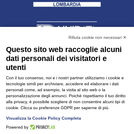
Rifiuta cookie non necessari ✕
Questo sito web raccoglie alcuni
dati personali dei visitatori e
Unidata s.r.l
con unico socio
Largo dell’Artigianato, 1 - 23100 Sondrio
utenti
Telefono
0342.514315
Fax 0342.514316
Con il tuo consenso, noi e i nostri partner utilizziamo i cookie e
C.F. 00481790145 - N.REA SO-36426
tecnologie simili per archiviare, accedere ed elaborare i dati
PEC:
unidata.sondrio@legalmail.it
personali come, ad esempio, la visita al sito web o la
Cap. soc. euro 100.000,00 i.v.
personalizzazione degli annunci. Poiché rispettiamo il tuo diritto
alla privacy, è possibile scegliere di non consentire alcuni tipi di
cookie. Clicca su preferenze GDPR per saperne di più.
Visualizza la Cookie Policy Completa
CONFARTIGIANATO - Informative privacy
Cookie Policy
Powered by
Dichiarazione di accessibilità