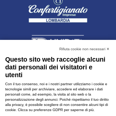
Rifiuta cookie non necessari ✕
Questo sito web raccoglie alcuni
dati personali dei visitatori e
Unidata s.r.l
con unico socio
Largo dell’Artigianato, 1 - 23100 Sondrio
utenti
Telefono
0342.514315
Fax 0342.514316
Con il tuo consenso, noi e i nostri partner utilizziamo i cookie e
C.F. 00481790145 - N.REA SO-36426
tecnologie simili per archiviare, accedere ed elaborare i dati
PEC:
unidata.sondrio@legalmail.it
personali come, ad esempio, la visita al sito web o la
Cap. soc. euro 100.000,00 i.v.
personalizzazione degli annunci. Poiché rispettiamo il tuo diritto
alla privacy, è possibile scegliere di non consentire alcuni tipi di
cookie. Clicca su preferenze GDPR per saperne di più.