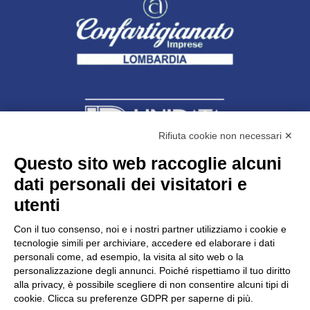
Rifiuta cookie non necessari ✕
Questo sito web raccoglie alcuni
dati personali dei visitatori e
Unidata s.r.l
con unico socio
Largo dell’Artigianato, 1 - 23100 Sondrio
utenti
Telefono
0342.514315
Fax 0342.514316
Con il tuo consenso, noi e i nostri partner utilizziamo i cookie e
C.F. 00481790145 - N.REA SO-36426
tecnologie simili per archiviare, accedere ed elaborare i dati
PEC:
unidata.sondrio@legalmail.it
personali come, ad esempio, la visita al sito web o la
Cap. soc. euro 100.000,00 i.v.
personalizzazione degli annunci. Poiché rispettiamo il tuo diritto
alla privacy, è possibile scegliere di non consentire alcuni tipi di
cookie. Clicca su preferenze GDPR per saperne di più.