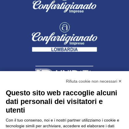
Rifiuta cookie non necessari ✕
Questo sito web raccoglie alcuni
dati personali dei visitatori e
Unidata s.r.l
con unico socio
Largo dell’Artigianato, 1 - 23100 Sondrio
utenti
Telefono
0342.514315
Fax 0342.514316
Con il tuo consenso, noi e i nostri partner utilizziamo i cookie e
C.F. 00481790145 - N.REA SO-36426
tecnologie simili per archiviare, accedere ed elaborare i dati