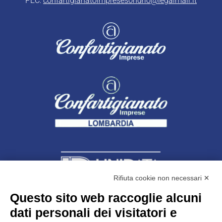
PEC:
confartigianatoimpresesondrio@legalmail.it
Rifiuta cookie non necessari ✕
Questo sito web raccoglie alcuni
dati personali dei visitatori e
Unidata s.r.l
con unico socio