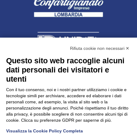
Rifiuta cookie non necessari ✕
Questo sito web raccoglie alcuni
dati personali dei visitatori e
Unidata s.r.l
con unico socio
Largo dell’Artigianato, 1 - 23100 Sondrio
utenti
Telefono
0342.514315
Fax 0342.514316
Con il tuo consenso, noi e i nostri partner utilizziamo i cookie e
C.F. 00481790145 - N.REA SO-36426
tecnologie simili per archiviare, accedere ed elaborare i dati
PEC:
unidata.sondrio@legalmail.it
personali come, ad esempio, la visita al sito web o la
Cap. soc. euro 100.000,00 i.v.
personalizzazione degli annunci. Poiché rispettiamo il tuo diritto
alla privacy, è possibile scegliere di non consentire alcuni tipi di
cookie. Clicca su preferenze GDPR per saperne di più.
Visualizza la Cookie Policy Completa
CONFARTIGIANATO - Informative privacy
Cookie Policy