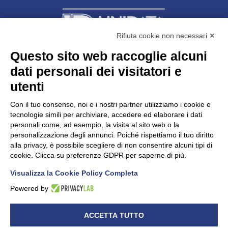
Rifiuta cookie non necessari ✕
Questo sito web raccoglie alcuni
dati personali dei visitatori e
Unidata s.r.l
con unico socio
Largo dell’Artigianato, 1 - 23100 Sondrio
utenti
Telefono
0342.514315
Fax 0342.514316
Con il tuo consenso, noi e i nostri partner utilizziamo i cookie e
C.F. 00481790145 - N.REA SO-36426
tecnologie simili per archiviare, accedere ed elaborare i dati
PEC:
unidata.sondrio@legalmail.it
personali come, ad esempio, la visita al sito web o la
Cap. soc. euro 100.000,00 i.v.
personalizzazione degli annunci. Poiché rispettiamo il tuo diritto
alla privacy, è possibile scegliere di non consentire alcuni tipi di
cookie. Clicca su preferenze GDPR per saperne di più.
Visualizza la Cookie Policy Completa
CONFARTIGIANATO - Informative privacy
Cookie Policy
Powered by
Dichiarazione di accessibilità
UNIDATA - Informativa privacy (per i clienti)
ACCETTA TUTTO