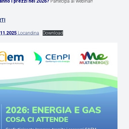
nno i prezzi nel 2026?
Partecipa al webinar!
RTI
.11.2025
Locandina
Download