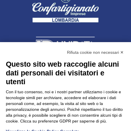
Rifiuta cookie non necessari ✕
Questo sito web raccoglie alcuni
Unidata s.r.l
con unico socio
dati personali dei visitatori e
Largo dell’Artigianato, 1 - 23100 Sondrio
utenti
Telefono
0342.514315
Fax 0342.514316
Con il tuo consenso, noi e i nostri partner utilizziamo i cookie e
C.F. 00481790145 - N.REA SO-36426
tecnologie simili per archiviare, accedere ed elaborare i dati
PEC:
unidata.sondrio@legalmail.it
personali come, ad esempio, la visita al sito web o la
Cap. soc. euro 100.000,00 i.v.
personalizzazione degli annunci. Poiché rispettiamo il tuo diritto
alla privacy, è possibile scegliere di non consentire alcuni tipi di
cookie. Clicca su preferenze GDPR per saperne di più.