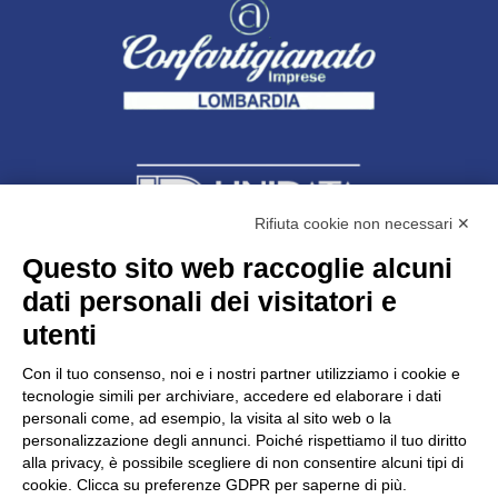
Rifiuta cookie non necessari ✕
Questo sito web raccoglie alcuni
dati personali dei visitatori e
Unidata s.r.l
con unico socio
Largo dell’Artigianato, 1 - 23100 Sondrio
utenti
Telefono
0342.514315
Fax 0342.514316
Con il tuo consenso, noi e i nostri partner utilizziamo i cookie e
C.F. 00481790145 - N.REA SO-36426
tecnologie simili per archiviare, accedere ed elaborare i dati
PEC:
unidata.sondrio@legalmail.it
personali come, ad esempio, la visita al sito web o la
Cap. soc. euro 100.000,00 i.v.
personalizzazione degli annunci. Poiché rispettiamo il tuo diritto
alla privacy, è possibile scegliere di non consentire alcuni tipi di
cookie. Clicca su preferenze GDPR per saperne di più.