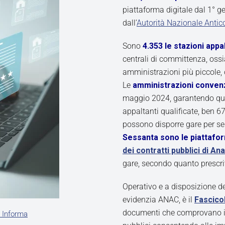
piattaforma digitale dal 1° g
dall’
Autorità Nazionale Anti
Sono
4.353 le stazioni appal
centrali di committenza, ossi
amministrazioni più piccole, 
Le
amministrazioni convenz
maggio 2024, garantendo quin
appaltanti qualificate, ben 6
possono disporre gare per serv
Sessanta sono le piattaform
dei contratti pubblici di An
gare, secondo quanto prescri
Operativo e a disposizione de
evidenzia ANAC, è il
Fascico
documenti che comprovano il p
 Informa