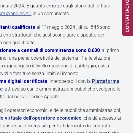
CONTATTACI ONLINE
ennaio 2024. È quanto emerge dagli ultimi dati diffusi
corruzione ANAC
in un comunicato.
tanti qualificate
al 1° maggio 2024 , di cui 545 sono
a enti strutturati che gestiscono gare d’appalto per
o non qualificate.
ionate a centrali di committenza sono 8.630
, al primo
di una piena operatività del sistema. Tra le stazioni
75 raggiungono il livello massimo di punteggio, ossia
izi e forniture senza limiti di importo.
e digitali certificate
, interoperabili con la
Piattaforma
ac
, attraverso cui le amministrazioni pubbliche svolgono le
tto dal nuovo Codice Appalti.
gli operatori economici e delle pubbliche amministrazioni,
lo virtuale dell’operatore economico
, che dà accesso ai
ossesso dei requisiti per l’affidamento dei contratti