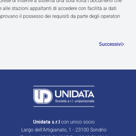
prese di inserire a sistema una sola volta i documenti che
 alle stazioni appaltanti di accedere con facilità ai dati
mprovano il possesso dei requisiti da parte degli operatori
Successivi
Unidata s.r.l
con unico socio
Largo dell’Artigianato, 1 - 23100 Sondrio