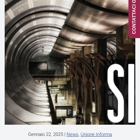
CONTATTACI ONLINE
Gennaio 22, 2025
|
News
,
Unione Informa