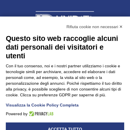
Rifiuta cookie non necessari ✕
Questo sito web raccoglie alcuni
dati personali dei visitatori e
Unidata s.r.l
con unico socio
Largo dell’Artigianato, 1 - 23100 Sondrio
utenti
Telefono
0342.514315
Fax 0342.514316
Con il tuo consenso, noi e i nostri partner utilizziamo i cookie e
C.F. 00481790145 - N.REA SO-36426
tecnologie simili per archiviare, accedere ed elaborare i dati
PEC:
unidata.sondrio@legalmail.it
personali come, ad esempio, la visita al sito web o la
Cap. soc. euro 100.000,00 i.v.
personalizzazione degli annunci. Poiché rispettiamo il tuo diritto
alla privacy, è possibile scegliere di non consentire alcuni tipi di
cookie. Clicca su preferenze GDPR per saperne di più.
Visualizza la Cookie Policy Completa
CONFARTIGIANATO - Informative privacy
Cookie Policy
Powered by
Dichiarazione di accessibilità
UNIDATA - Informativa privacy (per i clienti)
ACCETTA TUTTO