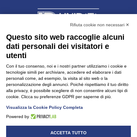
Rifiuta cookie non necessari ✕
Questo sito web raccoglie alcuni
dati personali dei visitatori e
Unidata s.r.l
con unico socio
Largo dell’Artigianato, 1 - 23100 Sondrio
utenti
Telefono
0342.514315
Fax 0342.514316
Con il tuo consenso, noi e i nostri partner utilizziamo i cookie e
C.F. 00481790145 - N.REA SO-36426
tecnologie simili per archiviare, accedere ed elaborare i dati
PEC:
unidata.sondrio@legalmail.it
personali come, ad esempio, la visita al sito web o la
Cap. soc. euro 100.000,00 i.v.
personalizzazione degli annunci. Poiché rispettiamo il tuo diritto
alla privacy, è possibile scegliere di non consentire alcuni tipi di
cookie. Clicca su preferenze GDPR per saperne di più.
Visualizza la Cookie Policy Completa
CONFARTIGIANATO - Informative privacy
Cookie Policy
Powered by
Dichiarazione di accessibilità
UNIDATA - Informativa privacy (per i clienti)
ACCETTA TUTTO