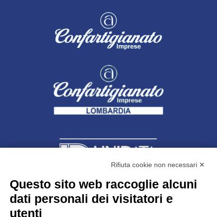
Rifiuta cookie non necessari ✕
Questo sito web raccoglie alcuni
Unidata s.r.l
con unico socio
dati personali dei visitatori e
Largo dell’Artigianato, 1 - 23100 Sondrio
utenti