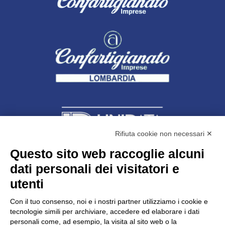
Rifiuta cookie non necessari ✕
Questo sito web raccoglie alcuni
Unidata s.r.l
con unico socio
dati personali dei visitatori e
Largo dell’Artigianato, 1 - 23100 Sondrio
utenti
Telefono
0342.514315
Fax 0342.514316
Con il tuo consenso, noi e i nostri partner utilizziamo i cookie e
C.F. 00481790145 - N.REA SO-36426
tecnologie simili per archiviare, accedere ed elaborare i dati
PEC:
unidata.sondrio@legalmail.it
personali come, ad esempio, la visita al sito web o la