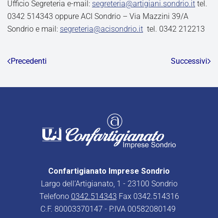
Ufficio Segreteria e-mail:
segreteria@artigiani.sondrio.it
tel.
0342 514343 oppure ACI Sondrio – Via Mazzini 39/A
Sondrio e mail:
segreteria@acisondrio.it
tel. 0342 212213
Precedenti
Successivi
Confartigianato Imprese Sondrio
Largo dell’Artigianato, 1 - 23100 Sondrio
Telefono
0342.514343
Fax 0342.514316
C.F. 80003370147 - P.IVA 00582080149