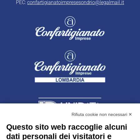
PEC:
confartigianatoimpresesondrio@legalmail.it
Rifiuta cookie non necessari ✕
Questo sito web raccoglie alcuni
dati personali dei visitatori e
Unidata s.r.l
con unico socio