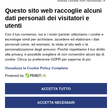
Rifiuta cookie non necessari ✕
Questo sito web raccoglie alcuni
dati personali dei visitatori e
Unidata s.r.l
con unico socio
Largo dell’Artigianato, 1 - 23100 Sondrio
utenti
Telefono
0342.514315
Fax 0342.514316
Con il tuo consenso, noi e i nostri partner utilizziamo i cookie e
C.F. 00481790145 - N.REA SO-36426
tecnologie simili per archiviare, accedere ed elaborare i dati
PEC:
unidata.sondrio@legalmail.it
personali come, ad esempio, la visita al sito web o la
Cap. soc. euro 100.000,00 i.v.
personalizzazione degli annunci. Poiché rispettiamo il tuo diritto
alla privacy, è possibile scegliere di non consentire alcuni tipi di
cookie. Clicca su preferenze GDPR per saperne di più.
Visualizza la Cookie Policy Completa
CONFARTIGIANATO - Informative privacy
Cookie Policy
Powered by
Dichiarazione di accessibilità
UNIDATA - Informativa privacy (per i clienti)
ACCETTA TUTTO
UNIDATA - Whistleblowing
ACCETTA NECESSARI