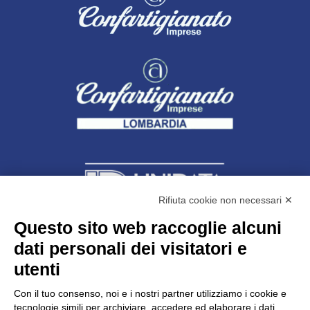
Rifiuta cookie non necessari ✕
Questo sito web raccoglie alcuni
dati personali dei visitatori e
Unidata s.r.l
con unico socio
Largo dell’Artigianato, 1 - 23100 Sondrio
utenti
Telefono
0342.514315
Fax 0342.514316
Con il tuo consenso, noi e i nostri partner utilizziamo i cookie e
C.F. 00481790145 - N.REA SO-36426
tecnologie simili per archiviare, accedere ed elaborare i dati