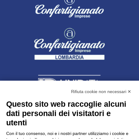
Rifiuta cookie non necessari ✕
Questo sito web raccoglie alcuni
dati personali dei visitatori e
Unidata s.r.l
con unico socio
Largo dell’Artigianato, 1 - 23100 Sondrio
utenti
Telefono
0342.514315
Fax 0342.514316
Con il tuo consenso, noi e i nostri partner utilizziamo i cookie e
C.F. 00481790145 - N.REA SO-36426