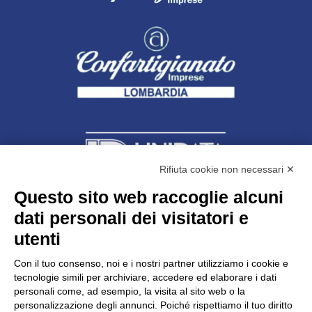
Rifiuta cookie non necessari ✕
Questo sito web raccoglie alcuni
dati personali dei visitatori e
Unidata s.r.l
con unico socio
Largo dell’Artigianato, 1 - 23100 Sondrio
utenti
Telefono
0342.514315
Fax 0342.514316
Con il tuo consenso, noi e i nostri partner utilizziamo i cookie e
C.F. 00481790145 - N.REA SO-36426
tecnologie simili per archiviare, accedere ed elaborare i dati
PEC:
unidata.sondrio@legalmail.it
personali come, ad esempio, la visita al sito web o la
Cap. soc. euro 100.000,00 i.v.
personalizzazione degli annunci. Poiché rispettiamo il tuo diritto