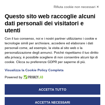
Rifiuta cookie non necessari ✕
Questo sito web raccoglie alcuni
dati personali dei visitatori e
Unidata s.r.l
con unico socio
Largo dell’Artigianato, 1 - 23100 Sondrio
utenti
Telefono
0342.514315
Fax 0342.514316
Con il tuo consenso, noi e i nostri partner utilizziamo i cookie e
C.F. 00481790145 - N.REA SO-36426
tecnologie simili per archiviare, accedere ed elaborare i dati
PEC:
unidata.sondrio@legalmail.it
personali come, ad esempio, la visita al sito web o la
Cap. soc. euro 100.000,00 i.v.
personalizzazione degli annunci. Poiché rispettiamo il tuo diritto
alla privacy, è possibile scegliere di non consentire alcuni tipi di
cookie. Clicca su preferenze GDPR per saperne di più.
Visualizza la Cookie Policy Completa
CONFARTIGIANATO - Informative privacy
Cookie Policy
Powered by
Dichiarazione di accessibilità
UNIDATA - Informativa privacy (per i clienti)
ACCETTA TUTTO
UNIDATA - Whistleblowing
ACCETTA NECESSARI