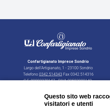
Confartigianato Imprese Sondrio
Largo dell’Artigianato, 1 - 23100 Sondrio
Telefono
0342.514343
Fax 0342.514316
C.F. 80003370147 - P.IVA 00582080149
PEC:
confartigianatoimpresesondrio@legalmail.it
Questo sito web raccog
visitatori e utenti