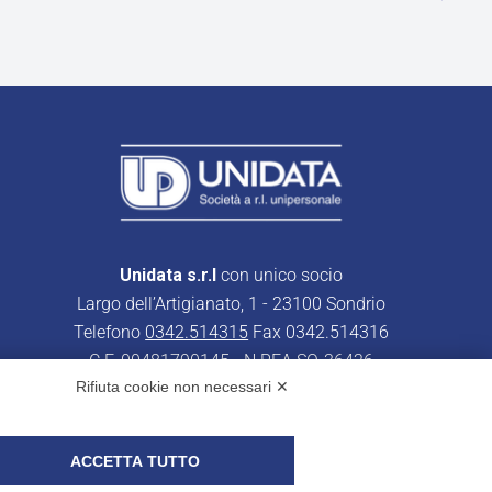
Unidata s.r.l
con unico socio
Largo dell’Artigianato, 1 - 23100 Sondrio
Telefono
0342.514315
Fax 0342.514316
C.F. 00481790145 - N.REA SO-36426
Rifiuta cookie non necessari ✕
PEC:
unidata.sondrio@legalmail.it
Cap. soc. euro 100.000,00 i.v.
ACCETTA TUTTO