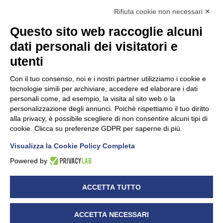
Rifiuta cookie non necessari ✕
Questo sito web raccoglie alcuni
dati personali dei visitatori e
Unidata s.r.l
con unico socio
Largo dell’Artigianato, 1 - 23100 Sondrio
utenti
Telefono
0342.514315
Fax 0342.514316
Con il tuo consenso, noi e i nostri partner utilizziamo i cookie e
C.F. 00481790145 - N.REA SO-36426
tecnologie simili per archiviare, accedere ed elaborare i dati
PEC:
unidata.sondrio@legalmail.it
personali come, ad esempio, la visita al sito web o la
Cap. soc. euro 100.000,00 i.v.
personalizzazione degli annunci. Poiché rispettiamo il tuo diritto
alla privacy, è possibile scegliere di non consentire alcuni tipi di
cookie. Clicca su preferenze GDPR per saperne di più.
Visualizza la Cookie Policy Completa
CONFARTIGIANATO - Informative privacy
Cookie Policy
Powered by
Dichiarazione di accessibilità
UNIDATA - Informativa privacy (per i clienti)
ACCETTA TUTTO
UNIDATA - Whistleblowing
ACCETTA NECESSARI