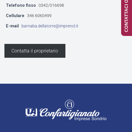
CONTATTACI ONLINE
Telefono fisso
0342/016698
Cellulare
346 6060499
E-mail
barnaba.dellatorre@imprenol.it
Contatta il proprietario