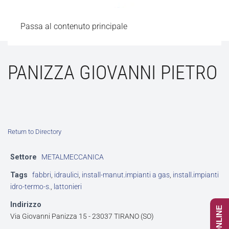
Passa al contenuto principale
PANIZZA GIOVANNI PIETRO
Return to Directory
Settore
METALMECCANICA
Tags
fabbri
,
idraulici
,
install-manut.impianti a gas
,
install.impianti
idro-termo-s.
,
lattonieri
Indirizzo
Via Giovanni Panizza 15 - 23037 TIRANO (SO)