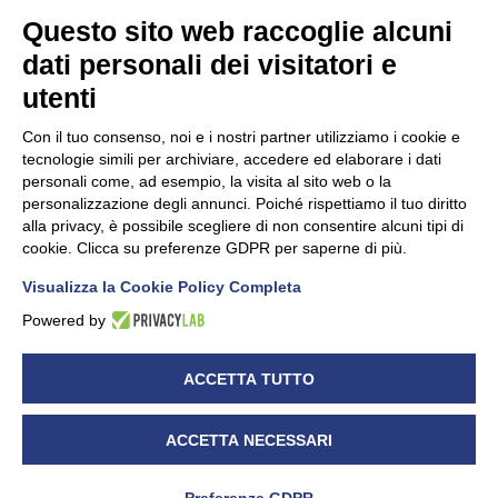
Questo sito web raccoglie alcuni
dati personali dei visitatori e
Unidata s.r.l
con unico socio
Largo dell’Artigianato, 1 - 23100 Sondrio
utenti
Telefono
0342.514315
Fax 0342.514316
Con il tuo consenso, noi e i nostri partner utilizziamo i cookie e
C.F. 00481790145 - N.REA SO-36426
tecnologie simili per archiviare, accedere ed elaborare i dati
PEC:
unidata.sondrio@legalmail.it
personali come, ad esempio, la visita al sito web o la
Cap. soc. euro 100.000,00 i.v.
personalizzazione degli annunci. Poiché rispettiamo il tuo diritto
alla privacy, è possibile scegliere di non consentire alcuni tipi di
cookie. Clicca su preferenze GDPR per saperne di più.
Visualizza la Cookie Policy Completa
CONFARTIGIANATO - Informative privacy
Cookie Policy
Powered by
Dichiarazione di accessibilità
UNIDATA - Informativa privacy (per i clienti)
ACCETTA TUTTO
UNIDATA - Whistleblowing
ACCETTA NECESSARI