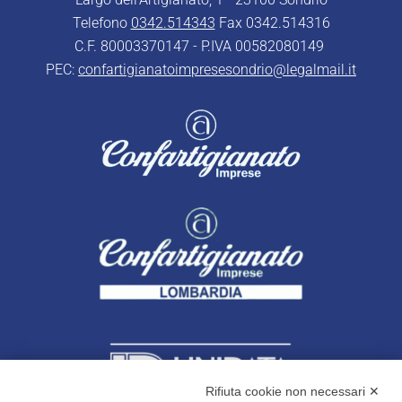
Telefono
0342.514343
Fax 0342.514316
C.F. 80003370147 - P.IVA 00582080149
PEC:
confartigianatoimpresesondrio@legalmail.it
Rifiuta cookie non necessari ✕