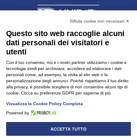
Rifiuta cookie non necessari ✕
Questo sito web raccoglie alcuni
dati personali dei visitatori e
Unidata s.r.l
con unico socio
Largo dell’Artigianato, 1 - 23100 Sondrio
utenti
Telefono
0342.514315
Fax 0342.514316
Con il tuo consenso, noi e i nostri partner utilizziamo i cookie e
C.F. 00481790145 - N.REA SO-36426
tecnologie simili per archiviare, accedere ed elaborare i dati
PEC:
unidata.sondrio@legalmail.it
personali come, ad esempio, la visita al sito web o la
Cap. soc. euro 100.000,00 i.v.
personalizzazione degli annunci. Poiché rispettiamo il tuo diritto
alla privacy, è possibile scegliere di non consentire alcuni tipi di
cookie. Clicca su preferenze GDPR per saperne di più.
Visualizza la Cookie Policy Completa
CONFARTIGIANATO - Informative privacy
Cookie Policy
Powered by
Dichiarazione di accessibilità
UNIDATA - Informativa privacy (per i clienti)
ACCETTA TUTTO