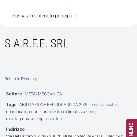
Passa al contenuto principale
S.A.R.F.E. SRL
Return to Directory
Settore
METALMECCANICA
Tags
ABILITAZIONE FER- IDRAULICA 2020
,
centri assist. e
rip.impianti
,
condizionamento e climatizzazione
,
montag.riparaz.imp.frigoriferi
Indirizzo
Via Del Lavoro 151/N - 23020 MONTAGNA IN VALTELLINA (SO)