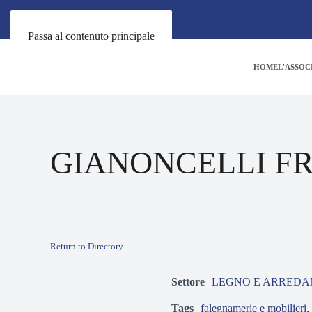
Passa al contenuto principale
HOME
L'ASSOC
GIANONCELLI F
Return to Directory
Settore
LEGNO E ARRED
Tags
falegnamerie e mobilieri
,