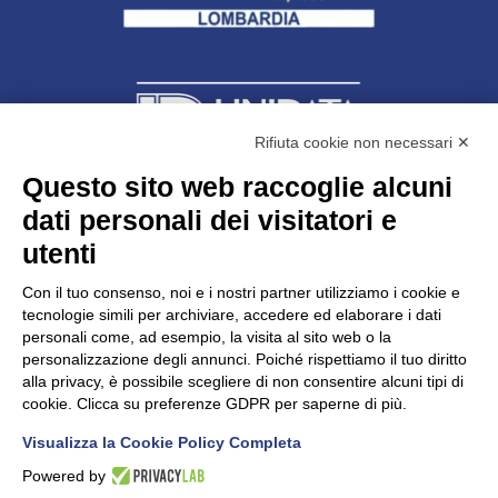
Rifiuta cookie non necessari ✕
Questo sito web raccoglie alcuni
Unidata s.r.l
con unico socio
dati personali dei visitatori e
Largo dell’Artigianato, 1 - 23100 Sondrio
utenti
Telefono
0342.514315
Fax 0342.514316
Con il tuo consenso, noi e i nostri partner utilizziamo i cookie e
C.F. 00481790145 - N.REA SO-36426
tecnologie simili per archiviare, accedere ed elaborare i dati
PEC:
unidata.sondrio@legalmail.it
personali come, ad esempio, la visita al sito web o la
Cap. soc. euro 100.000,00 i.v.
personalizzazione degli annunci. Poiché rispettiamo il tuo diritto
alla privacy, è possibile scegliere di non consentire alcuni tipi di
cookie. Clicca su preferenze GDPR per saperne di più.
Visualizza la Cookie Policy Completa
CONFARTIGIANATO - Informative privacy
Cookie Policy
Powered by
Dichiarazione di accessibilità