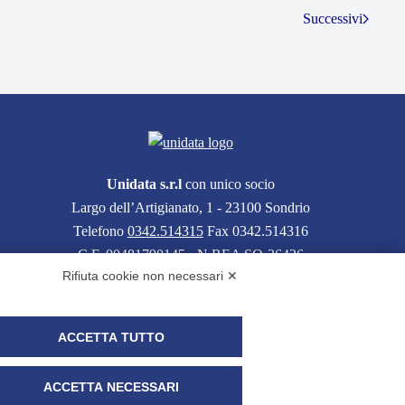
Successivi
Unidata s.r.l
con unico socio
Largo dell’Artigianato, 1 - 23100 Sondrio
Telefono
0342.514315
Fax 0342.514316
C.F. 00481790145 - N.REA SO-36426
Rifiuta cookie non necessari ✕
PEC:
unidata.sondrio@legalmail.it
Cap. soc. euro 100.000,00 i.v.
ACCETTA TUTTO
ACCETTA NECESSARI
i clienti)
UNIDATA - Whistleblowing