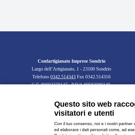
Confartigianato Imprese Sondrio
Largo dell’Artigianato, 1 - 23100 Sondrio
Telefono
0342.514343
Fax 0342.514316
C.F. 80003370147 - P.IVA 00582080149
PEC:
confartigianatoimpresesondrio@legalmail.it
Questo sito web raccog
visitatori e utenti
Con il tuo consenso, noi e i nostri partner 
ed elaborare i dati personali come, ad esem
CONFARTIGIANATO - Informative privacy
Cookie Policy