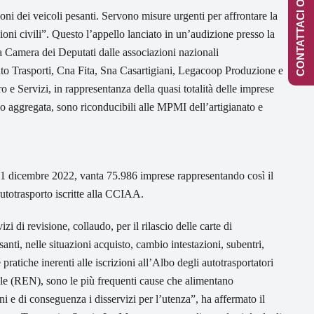
CONTATTACI ONLINE
ioni dei veicoli pesanti. Servono misure urgenti per affrontare la
ioni civili”. Questo l’appello lanciato in un’audizione presso la
 Camera dei Deputati dalle associazioni nazionali
ato Trasporti, Cna Fita, Sna Casartigiani, Legacoop Produzione e
 e Servizi, in rappresentanza della quasi totalità delle imprese
 o aggregata, sono riconducibili alle MPMI dell’artigianato e
31 dicembre 2022, vanta 75.986 imprese rappresentando così il
autotrasporto iscritte alla CCIAA.
zi di revisione, collaudo, per il rilascio delle carte di
anti, nelle situazioni acquisto, cambio intestazioni, subentri,
 pratiche inerenti alle iscrizioni all’Albo degli autotrasportatori
nale (REN), sono le più frequenti cause che alimentano
ni e di conseguenza i disservizi per l’utenza”, ha affermato il