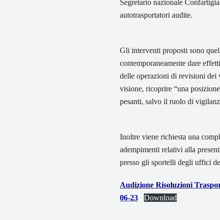
Segretario nazionale Confartigia
autotrasportatori audite.
Gli interventi proposti sono que
contemporaneamente dare effettiv
delle operazioni di revisioni dei 
visione, ricoprire “una posizione 
pesanti, salvo il ruolo di vigila
Inoltre viene richiesta una comp
adempimenti relativi alla present
presso gli sportelli degli uffici 
Audizione Risoluzioni Trasp
06-23
Download