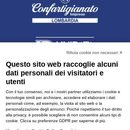
Rifiuta cookie non necessari ✕
Questo sito web raccoglie alcuni
Unidata s.r.l
con unico socio
dati personali dei visitatori e
Largo dell’Artigianato, 1 - 23100 Sondrio
utenti
Telefono
0342.514315
Fax 0342.514316
Con il tuo consenso, noi e i nostri partner utilizziamo i cookie e
C.F. 00481790145 - N.REA SO-36426
tecnologie simili per archiviare, accedere ed elaborare i dati
PEC:
unidata.sondrio@legalmail.it
personali come, ad esempio, la visita al sito web o la
Cap. soc. euro 100.000,00 i.v.
personalizzazione degli annunci. Poiché rispettiamo il tuo diritto
alla privacy, è possibile scegliere di non consentire alcuni tipi di
cookie. Clicca su preferenze GDPR per saperne di più.