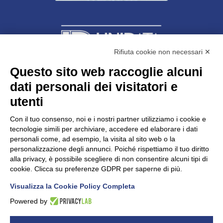
Rifiuta cookie non necessari ✕
Questo sito web raccoglie alcuni
dati personali dei visitatori e
Unidata s.r.l
con unico socio
Largo dell’Artigianato, 1 - 23100 Sondrio
utenti
Telefono
0342.514315
Fax 0342.514316
Con il tuo consenso, noi e i nostri partner utilizziamo i cookie e
C.F. 00481790145 - N.REA SO-36426
tecnologie simili per archiviare, accedere ed elaborare i dati
PEC:
unidata.sondrio@legalmail.it
personali come, ad esempio, la visita al sito web o la
Cap. soc. euro 100.000,00 i.v.
personalizzazione degli annunci. Poiché rispettiamo il tuo diritto
alla privacy, è possibile scegliere di non consentire alcuni tipi di
cookie. Clicca su preferenze GDPR per saperne di più.
Visualizza la Cookie Policy Completa
CONFARTIGIANATO - Informative privacy
Cookie Policy
Powered by
Dichiarazione di accessibilità