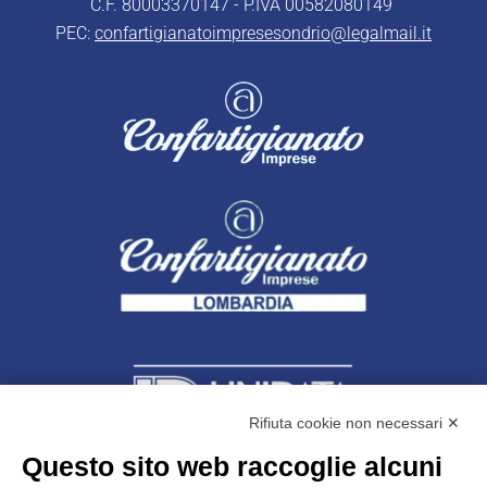
C.F. 80003370147 - P.IVA 00582080149
PEC:
confartigianatoimpresesondrio@legalmail.it
Rifiuta cookie non necessari ✕
Questo sito web raccoglie alcuni