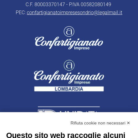
C.F. 80003370147 - P.IVA 00582080149
PEC:
confartigianatoimpresesondrio@legalmail.it
Rifiuta cookie non necessari ✕
Questo sito web raccoglie alcuni