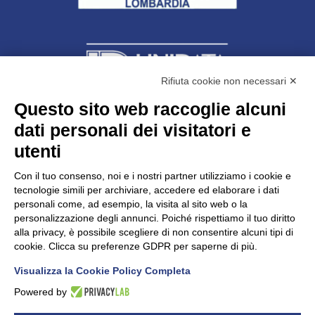
Rifiuta cookie non necessari ✕
Questo sito web raccoglie alcuni
dati personali dei visitatori e
Unidata s.r.l
con unico socio
Largo dell’Artigianato, 1 - 23100 Sondrio
utenti
Telefono
0342.514315
Fax 0342.514316
Con il tuo consenso, noi e i nostri partner utilizziamo i cookie e
C.F. 00481790145 - N.REA SO-36426
tecnologie simili per archiviare, accedere ed elaborare i dati
PEC:
unidata.sondrio@legalmail.it
personali come, ad esempio, la visita al sito web o la
Cap. soc. euro 100.000,00 i.v.
personalizzazione degli annunci. Poiché rispettiamo il tuo diritto
alla privacy, è possibile scegliere di non consentire alcuni tipi di
cookie. Clicca su preferenze GDPR per saperne di più.
Visualizza la Cookie Policy Completa
CONFARTIGIANATO - Informative privacy
Cookie Policy
Powered by
Dichiarazione di accessibilità