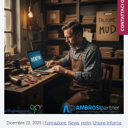
CONTATTACI ONLINE
Dicembre 22, 2025
|
Formazione
,
News
,
rentri
,
Unione Informa