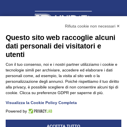
Rifiuta cookie non necessari ✕
Questo sito web raccoglie alcuni
Unidata s.r.l
con unico socio
dati personali dei visitatori e
Largo dell’Artigianato, 1 - 23100 Sondrio
utenti
Telefono
0342.514315
Fax 0342.514316
Con il tuo consenso, noi e i nostri partner utilizziamo i cookie e
C.F. 00481790145 - N.REA SO-36426
tecnologie simili per archiviare, accedere ed elaborare i dati
PEC:
unidata.sondrio@legalmail.it
personali come, ad esempio, la visita al sito web o la
Cap. soc. euro 100.000,00 i.v.
personalizzazione degli annunci. Poiché rispettiamo il tuo diritto
alla privacy, è possibile scegliere di non consentire alcuni tipi di
cookie. Clicca su preferenze GDPR per saperne di più.
Visualizza la Cookie Policy Completa
CONFARTIGIANATO - Informative privacy
Cookie Policy
Powered by
Dichiarazione di accessibilità
UNIDATA - Informativa privacy (per i clienti)
ACCETTA TUTTO